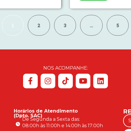
1
2
3
…
5
NOS ACOMPANHE:
RE
Horários de Atendimento
(Dpto. SAC)
De Segunda a Sexta das:
08:00h às 11:00h e 14:00h às 17:00h