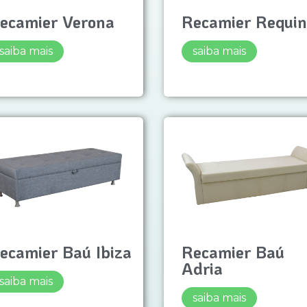
ecamier Verona
Recamier Requin
saiba mais
saiba mais
ecamier Baú Ibiza
Recamier Baú
Adria
saiba mais
saiba mais