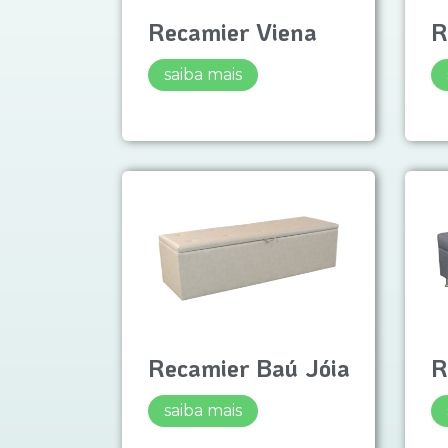
Recamier Viena
R
saiba mais
Recamier Baú Jóia
R
saiba mais