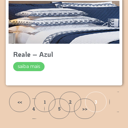
Reale – Azul
saiba mais
<<
1
2
3
4
5
>>