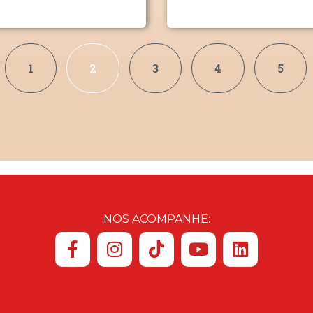
1
2
3
4
5
NOS ACOMPANHE: