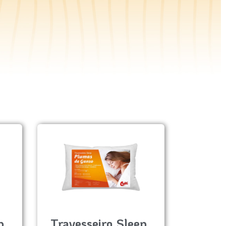
p
Travesseiro Sleep