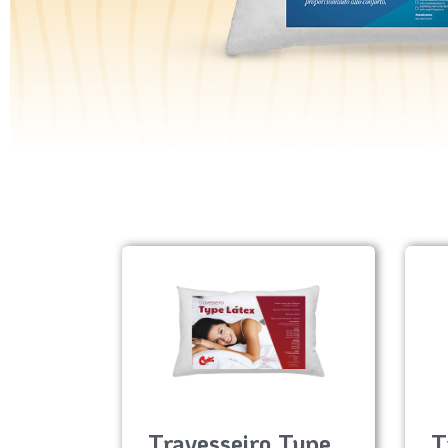
Travesseiro Type
T