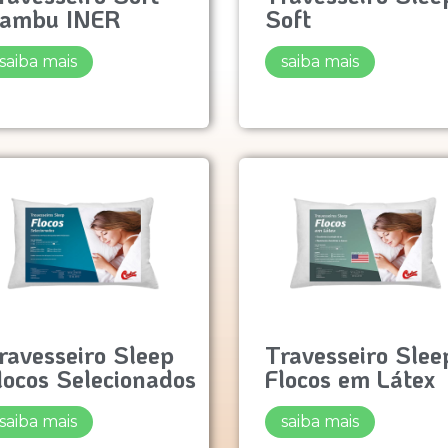
ambu INER
Soft
saiba mais
saiba mais
ravesseiro Sleep
Travesseiro Slee
locos Selecionados
Flocos em Látex
saiba mais
saiba mais