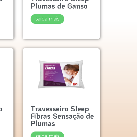
Plumas de Ganso
saiba mais
p
Travesseiro Sleep
Fibras Sensação de
Plumas
saiba mais