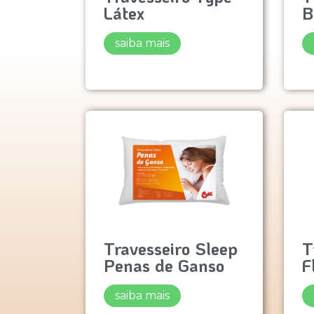
Látex
B
saiba mais
Travesseiro Sleep
T
Penas de Ganso
F
saiba mais