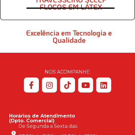
FLOCOS EM LÁTEX
Excelência em Tecnologia e
Qualidade
NOS ACOMPANHE:
Horários de Atendimento
(Dpto. Comercial)
De Segunda a Sexta das: