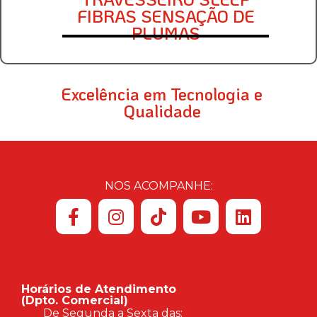
FIBRAS SENSAÇÃO DE
PLUMAS
Excelência em Tecnologia e
Qualidade
NOS ACOMPANHE:
Horários de Atendimento
(Dpto. Comercial)
De Segunda a Sexta das: