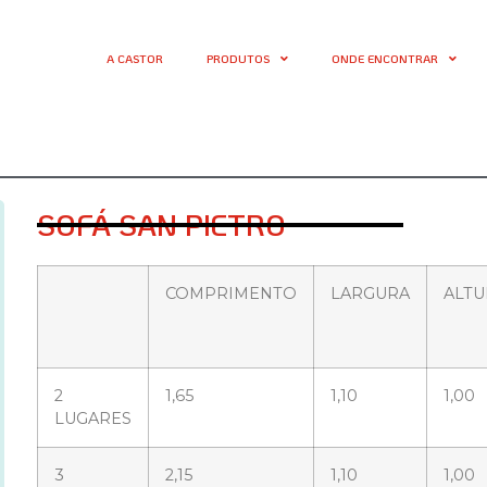
A CASTOR
PRODUTOS
ONDE ENCONTRAR
SOFÁ SAN PIETRO
COMPRIMENTO
LARGURA
ALTU
2
1,65
1,10
1,00
LUGARES
3
2,15
1,10
1,00