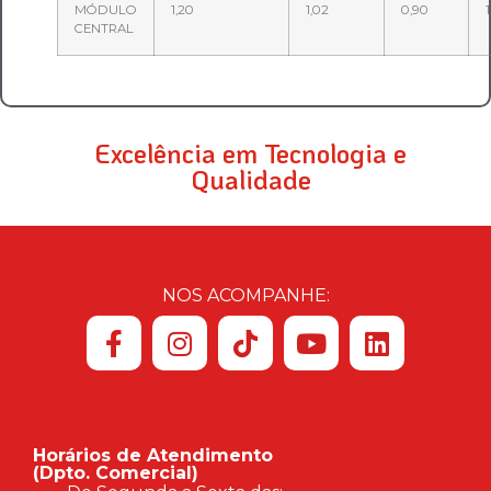
MÓDULO
1,20
1,02
0,90
1
CENTRAL
Excelência em Tecnologia e
Qualidade
NOS ACOMPANHE:
Horários de Atendimento
(Dpto. Comercial)