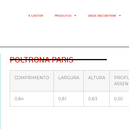
A CASTOR
PRODUTOS
ONDE ENCONTRAR
POLTRONA PARIS
COMPRIMENTO
LARGURA
ALTURA
PROF
ASSEN
0,84
0,81
0,83
0,50