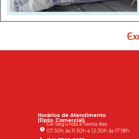
Ex
Horários de Atendimento
(Dpto. Comercial)
De Segunda a Sexta das:
07:30h às 11:30h e 12:30h às 17:18h