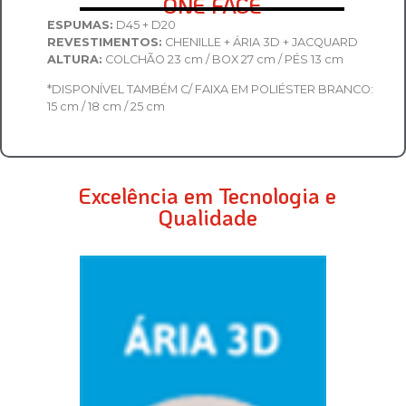
ONE FACE
ESPUMAS:
D45 + D20
REVESTIMENTOS:
CHENILLE + ÁRIA 3D + JACQUARD
ALTURA:
COLCHÃO 23 cm / BOX 27 cm / PÉS 13 cm
*DISPONÍVEL TAMBÉM C/ FAIXA EM POLIÉSTER BRANCO:
15 cm / 18 cm / 25 cm
Excelência em Tecnologia e
Qualidade