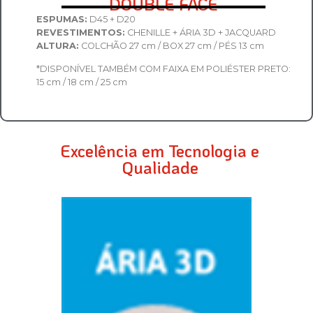
DOUBLE FACE
ESPUMAS:
D45 + D20
REVESTIMENTOS:
CHENILLE + ÁRIA 3D + JACQUARD
ALTURA:
COLCHÃO 27 cm / BOX 27 cm / PÉS 13 cm
*DISPONÍVEL TAMBÉM COM FAIXA EM POLIÉSTER PRETO:
15 cm / 18 cm / 25 cm
Excelência em Tecnologia e
Qualidade