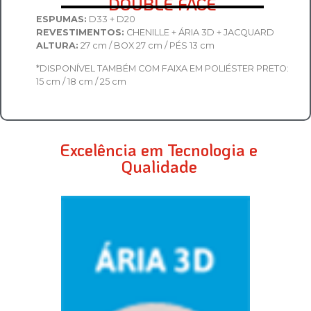
DOUBLE FACE
ESPUMAS:
D33 + D20
REVESTIMENTOS:
CHENILLE + ÁRIA 3D + JACQUARD
ALTURA:
27 cm / BOX 27 cm / PÉS 13 cm
*DISPONÍVEL TAMBÉM COM FAIXA EM POLIÉSTER PRETO:
15 cm / 18 cm / 25 cm
Excelência em Tecnologia e
Qualidade