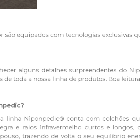
or são equipados com tecnologias exclusivas qu
onhecer alguns detalhes surpreendentes do N
de toda a nossa linha de produtos. Boa leitura
npedic?
, a linha Niponpedic® conta com colchões q
gra e raios infravermelho curtos e longos,
epouso, trazendo de volta o seu equilíbrio e