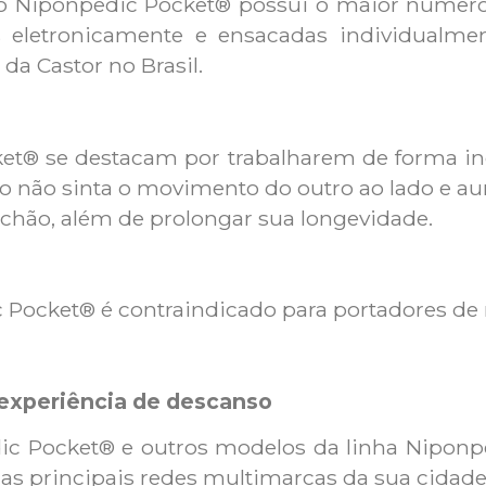
 o Niponpedic Pocket® possui o maior númer
eletronicamente e ensacadas individualme
da Castor no Brasil.
ket® se destacam por trabalharem de forma i
não sinta o movimento do outro ao lado e au
lchão, além de prolongar sua longevidade.
 Pocket® é contraindicado para portadores de
experiência de descanso
ic Pocket® e outros modelos da linha Niponpe
 nas principais redes multimarcas da sua cidade