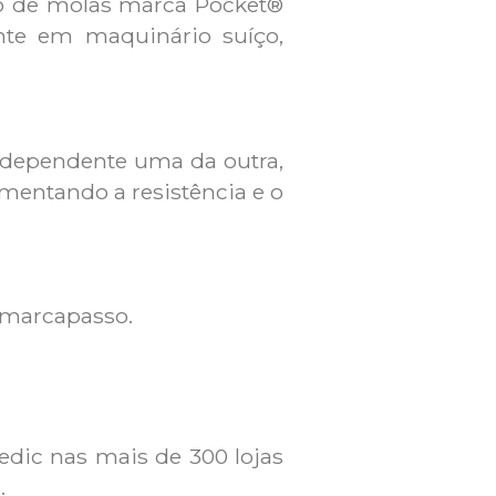
o de molas marca Pocket®
nte em maquinário suíço,
ndependente uma da outra,
mentando a resistência e o
 marcapasso.
dic nas mais de 300 lojas
.