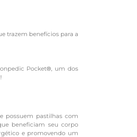
e trazem benefícios para a
iponpedic Pocket®, um dos
!
ue possuem pastilhas com
 que beneficiam seu corpo
nergético e promovendo um