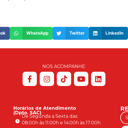
ook
WhatsApp
Twitter
LinkedIn
NOS ACOMPANHE:
RE
Horários de Atendimento
(Dpto. SAC)
De Segunda a Sexta das:
08:00h às 11:00h e 14:00h às 17:00h