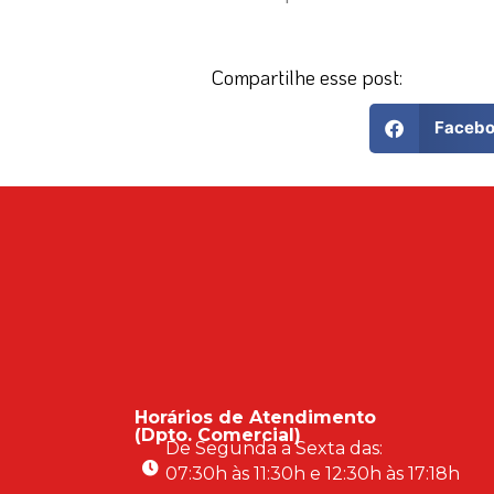
Compartilhe esse post:
Faceb
Horários de Atendimento
(Dpto. Comercial)
De Segunda a Sexta das:
07:30h às 11:30h e 12:30h às 17:18h