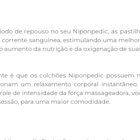
ríodo de repouso no seu Niponpedic, as past
 corrente sanguínea, estimulando uma melhor f
o aumento da nutrição e da oxigenação de suas
tante é que os colchões Niponpedic possuem
cionam um relaxamento corporal instantâneo
ole de intensidade da força massageadora, v
sessão, para uma maior comodidade.