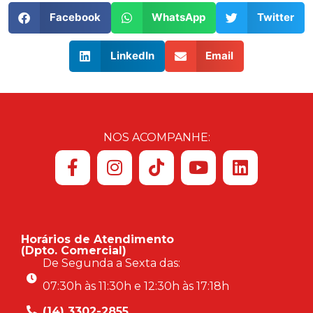
Facebook
WhatsApp
Twitter
LinkedIn
Email
NOS ACOMPANHE:
Horários de Atendimento
(Dpto. Comercial)
De Segunda a Sexta das:
07:30h às 11:30h e 12:30h às 17:18h
(14) 3302-2855