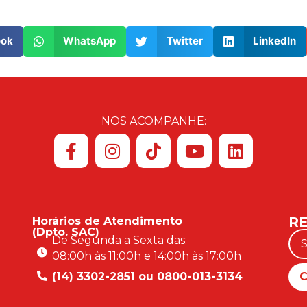
ook
WhatsApp
Twitter
LinkedIn
NOS ACOMPANHE:
RE
Horários de Atendimento
(Dpto. SAC)
De Segunda a Sexta das:
08:00h às 11:00h e 14:00h às 17:00h
(14) 3302-2851 ou 0800-013-3134