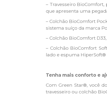
– Travesseiro BioComfort, 
que apresenta uma pegada
– Colchão BioComfort Pock
sistema suíço da marca P
– Colchão BioComfort D33, 
– Colchão BioComfort Sof
lado e espuma HiperSoft®
Tenha mais conforto e a
Com Green Star®, você do
travesseiro ou colchão Bio